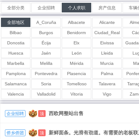
全部分类
企业招聘
个人求职
房产信息
车辆
全部地区
A_Coruña
Albacete
Alicante
Alme
Bilbao
Burgos
Benidorm
Ciudad_Real
Cád
Donostia
Écija
Elx
Eivissa
Guadal
Huesca
Jaén
León
Lleida
Lu
Marbella
Melilla
Mérida
Murcia
Ma
Pamplona
Pontevedra
Plasencia
Palma
Ponfe
Salamanca
Soria
Tomelloso
Talavera
Tarra
Valencia
Valladolid
Vitoria
Vigo
Zam
西欧网整站出售
企业招聘
顶
新鲜面条。光滑有劲道。有需要的老板联系我6
侨乡侨团
顶