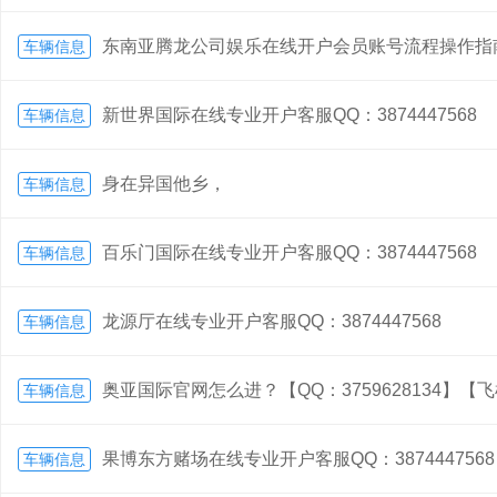
东南亚腾龙公司娱乐在线开户会员账号流程操作指
车辆信息
新世界国际在线专业开户客服QQ：3874447568
车辆信息
身在异国他乡，
车辆信息
百乐门国际在线专业开户客服QQ：3874447568
车辆信息
龙源厅在线专业开户客服QQ：3874447568
车辆信息
奥亚国际官网怎么进？【QQ：3759628134】【飞机 
车辆信息
果博东方赌场在线专业开户客服QQ：3874447568
车辆信息