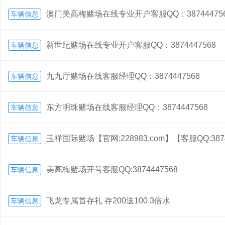
澳门美高梅赌场在线专业开户客服QQ：38744475
车辆信息
新世纪赌场在线专业开户客服QQ：3874447568
车辆信息
九九厅赌场在线客服经理QQ：3874447568
车辆信息
东方明珠赌场在线客服经理QQ：3874447568
车辆信息
玉祥国际赌场【官网:228983.com】【客服QQ:3874
车辆信息
美高梅赌场开号客服QQ:3874447568
车辆信息
飞龙专属首存礼 存200送100 3倍水
车辆信息