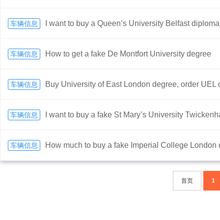
I want to buy a Queen’s University Belfast diploma
车辆信息
How to get a fake De Montfort University degree
车辆信息
Buy University of East London degree, order UEL
车辆信息
I want to buy a fake St Mary’s University Twicke
车辆信息
How much to buy a fake Imperial College London
车辆信息
首页
1