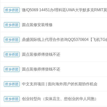
微/Q5069 14451办/理科廷UWA大学默多克RMI
侨乡侨团
圆点装修安装维修
侨乡侨团
鼎盛国际线上代理合作咨询QQ5370604【飞机TG@s
侨乡侨团
圆点装修师傅借钱不还
侨乡侨团
圆点装修师傅借钱不还
侨乡侨团
中文支持项目 | 面向海外用户的长期协作机会
侨乡侨团
创业转型向（实体店主、想创业的华人同胞）
侨乡侨团