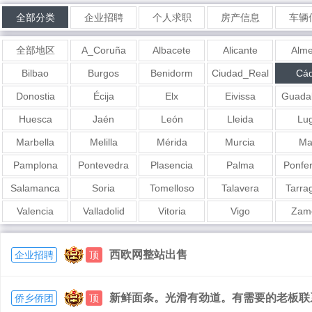
全部分类
企业招聘
个人求职
房产信息
车辆
全部地区
A_Coruña
Albacete
Alicante
Alme
Bilbao
Burgos
Benidorm
Ciudad_Real
Cád
Donostia
Écija
Elx
Eivissa
Guadal
Huesca
Jaén
León
Lleida
Lu
Marbella
Melilla
Mérida
Murcia
Ma
Pamplona
Pontevedra
Plasencia
Palma
Ponfe
Salamanca
Soria
Tomelloso
Talavera
Tarra
Valencia
Valladolid
Vitoria
Vigo
Zam
西欧网整站出售
企业招聘
顶
新鲜面条。光滑有劲道。有需要的老板联系我6
侨乡侨团
顶