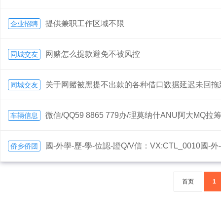
提供兼职工作区域不限
企业招聘
网赌怎么提款避免不被风控
同城交友
关于网赌被黑提不出款的各种借口数据延迟未回拖
同城交友
微信/QQ59 8865 779办/理莫纳什ANU阿大MQ拉筹
车辆信息
國-外學-歷-學-位認-證Q/V信：VX:CTL_0010國-外-
侨乡侨团
首页
1