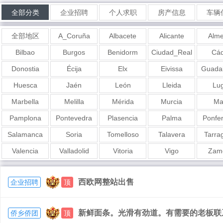
全部分类
企业招聘
个人求职
房产信息
车辆
全部地区
A_Coruña
Albacete
Alicante
Alme
Bilbao
Burgos
Benidorm
Ciudad_Real
Cád
Donostia
Écija
Elx
Eivissa
Guadal
Huesca
Jaén
León
Lleida
Lu
Marbella
Melilla
Mérida
Murcia
Ma
Pamplona
Pontevedra
Plasencia
Palma
Ponfe
Salamanca
Soria
Tomelloso
Talavera
Tarra
Valencia
Valladolid
Vitoria
Vigo
Zam
西欧网整站出售
企业招聘
顶
新鲜面条。光滑有劲道。有需要的老板联系我6
侨乡侨团
顶