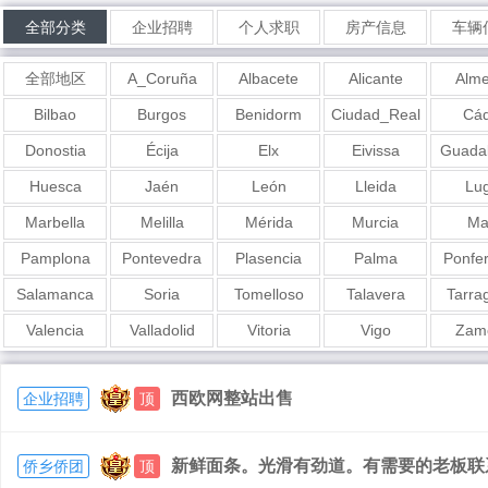
全部分类
企业招聘
个人求职
房产信息
车辆
全部地区
A_Coruña
Albacete
Alicante
Alme
Bilbao
Burgos
Benidorm
Ciudad_Real
Cád
Donostia
Écija
Elx
Eivissa
Guadal
Huesca
Jaén
León
Lleida
Lu
Marbella
Melilla
Mérida
Murcia
Ma
Pamplona
Pontevedra
Plasencia
Palma
Ponfe
Salamanca
Soria
Tomelloso
Talavera
Tarra
Valencia
Valladolid
Vitoria
Vigo
Zam
西欧网整站出售
企业招聘
顶
新鲜面条。光滑有劲道。有需要的老板联系我6
侨乡侨团
顶