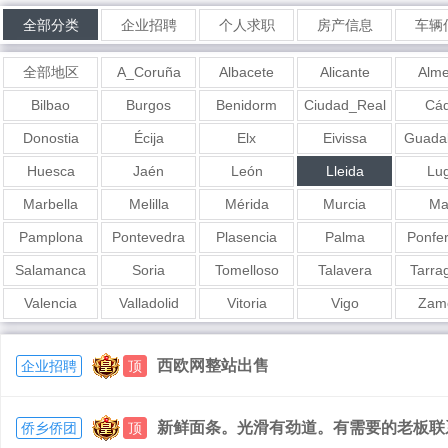
全部分类
企业招聘
个人求职
房产信息
车辆
全部地区
A_Coruña
Albacete
Alicante
Alme
Bilbao
Burgos
Benidorm
Ciudad_Real
Cád
Donostia
Écija
Elx
Eivissa
Guadal
Huesca
Jaén
León
Lleida
Lu
Marbella
Melilla
Mérida
Murcia
Ma
Pamplona
Pontevedra
Plasencia
Palma
Ponfe
Salamanca
Soria
Tomelloso
Talavera
Tarra
Valencia
Valladolid
Vitoria
Vigo
Zam
西欧网整站出售
企业招聘
顶
新鲜面条。光滑有劲道。有需要的老板联系我6
侨乡侨团
顶