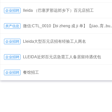
lleida （巴塞罗那远郊乡下）百元店招工
企业招聘
微信:CTL_0010【bi zheng 成 ji 单】【jiao..育..bu.
房产信息
Lleida大型百元店招有经验工人两名
企业招聘
LLEIDA近郊百元店急需工人备居留待遇优包
企业招聘
餐馆招工
企业招聘