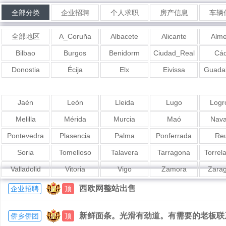
全部分类
企业招聘
个人求职
房产信息
车辆
全部地区
A_Coruña
Albacete
Alicante
Alme
Bilbao
Burgos
Benidorm
Ciudad_Real
Cád
Donostia
Écija
Elx
Eivissa
Guadal
Jaén
León
Lleida
Lugo
Logr
Melilla
Mérida
Murcia
Maó
Nava
Pontevedra
Plasencia
Palma
Ponferrada
Re
Soria
Tomelloso
Talavera
Tarragona
Torrel
Valladolid
Vitoria
Vigo
Zamora
Zara
西欧网整站出售
企业招聘
顶
新鲜面条。光滑有劲道。有需要的老板联系我6
侨乡侨团
顶