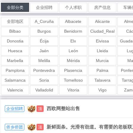
全部分类
企业招聘
个人求职
房产信息
车辆
全部地区
A_Coruña
Albacete
Alicante
Alme
Bilbao
Burgos
Benidorm
Ciudad_Real
Cád
Donostia
Écija
Elx
Eivissa
Guadal
Huesca
Jaén
León
Lleida
Lu
Marbella
Melilla
Mérida
Murcia
Ma
Pamplona
Pontevedra
Plasencia
Palma
Ponfe
Salamanca
Soria
Tomelloso
Talavera
Tarra
Valencia
Valladolid
Vitoria
Vigo
Zam
西欧网整站出售
企业招聘
顶
新鲜面条。光滑有劲道。有需要的老板联系我6
侨乡侨团
顶